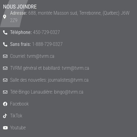
NOUS JOINDRE
Adresse:
688, montée Masson sud, Terrebonne, (Québec) J6W
2Z9
Téléphone:
450-729-0327
Sans frais:
1-888-729-0327
Courriel: tvrm@tvrm.ca
TVRM général et babillard: tvrm@tvrm.ca
Salle des nouvelles: journalistes@tvrm.ca
Télé-Bingo Lanaudière: bingo@tvrm.ca
Facebook
TikTok
Youtube