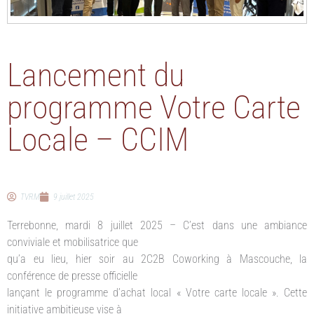
Lancement du
programme Votre Carte
Locale – CCIM
TVRM
9 juillet 2025
Terrebonne, mardi 8 juillet 2025 – C’est dans une ambiance
conviviale et mobilisatrice que
qu’a eu lieu, hier soir au 2C2B Coworking à Mascouche, la
conférence de presse officielle
lançant le programme d’achat local « Votre carte locale ». Cette
initiative ambitieuse vise à