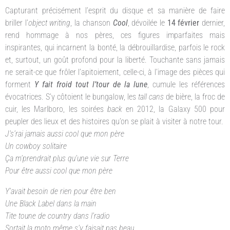
Capturant précisément l’esprit du disque et sa manière de faire
briller l’
object writing
, la chanson
Cool
, dévoilée le
14 février
dernier,
rend hommage à nos pères, ces figures imparfaites mais
inspirantes, qui incarnent la bonté, la débrouillardise, parfois le rock
et, surtout, un goût profond pour la liberté. Touchante sans jamais
ne serait-ce que frôler l’apitoiement, celle-ci, à l’image des pièces qui
forment
Y fait froid tout l’tour de la lune
, cumule les références
évocatrices. S’y côtoient le bungalow, les
tall cans
de bière, la froc de
cuir, les Marlboro, les soirées
back
en 2012, la Galaxy 500 pour
peupler des lieux et des histoires qu’on se plait à visiter à notre tour.
J’s’rai jamais aussi cool que mon père
Un cowboy solitaire
Ça m’prendrait plus qu’une vie sur Terre
Pour être aussi cool que mon père
Y’avait besoin de rien pour être ben
Une Black Label dans la main
Tite toune de country dans l’radio
Sortait la moto même s’y faisait pas beau