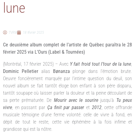
lune
TVRM
18 février 2025
Ce deuxième album complet de l’artiste de Québec paraîtra le 28
février 2025 via L’Ours (Label & Tournées)
(Montréal, 17 février 2025) – Avec
Y fait froid tout l’tour de la lune
,
Dominic Pelletier
alias
Bønanza
plonge dans l’émotion brute.
Oeuvre foncièrement marquée par l’intime question du deuil, son
nouvel album se fait tantôt éloge bon enfant à son père disparu,
tantôt soupape où laisser parler la douleur et la peine découlant de
sa perte prématurée. De
Mourir
avec le sourire
jusqu’à
Tu peux
vivre
, en passant par
Ça finit par passer
et
2012
, cette offrande
musicale témoigne d’une ferme volonté: celle de vivre à fond, en
dépit de tout le reste, cette vie éphémère à la fois infime et
grandiose qui est la nôtre.