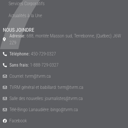
Services Corporatifs
Actualités à la Une
NOUS JOINDRE
Adresse:
688, montée Masson sud, Terrebonne, (Québec) J6W
2Z9
Téléphone:
450-729-0327
Sans frais:
1-888-729-0327
Courriel: tvrm@tvrm.ca
TVRM général et babillard: tvrm@tvrm.ca
Salle des nouvelles: journalistes@tvrm.ca
Télé-Bingo Lanaudière: bingo@tvrm.ca
Facebook