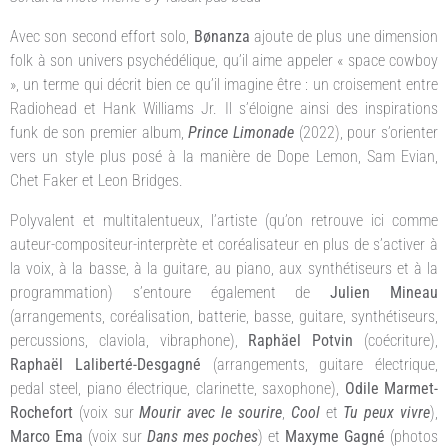
Avec son second effort solo,
Bønanza
ajoute de plus une dimension
folk à son univers psychédélique, qu’il aime appeler « space cowboy
», un terme qui décrit bien ce qu’il imagine être : un croisement entre
Radiohead et Hank Williams Jr. Il s’éloigne ainsi des inspirations
funk de son premier album,
Prince Limonade
(2022), pour s’orienter
vers un style plus posé à la manière de Dope Lemon, Sam Evian,
Chet Faker et Leon Bridges.
Polyvalent et multitalentueux, l’artiste (qu’on retrouve ici comme
auteur-compositeur-interprète et coréalisateur en plus de s’activer à
la voix, à la basse, à la guitare, au piano, aux synthétiseurs et à la
programmation) s’entoure également de
Julien Mineau
(arrangements, coréalisation, batterie, basse, guitare, synthétiseurs,
percussions, claviola, vibraphone),
Raphäel Potvin
(coécriture),
Raphaël Laliberté-Desgagné
(arrangements, guitare électrique,
pedal steel, piano électrique, clarinette, saxophone),
Odile Marmet-
Rochefort
(voix sur
Mourir avec le sourire
,
Cool
et
Tu peux vivre
),
Marco Ema
(voix sur
Dans mes poches
) et
Maxyme Gagné
(photos