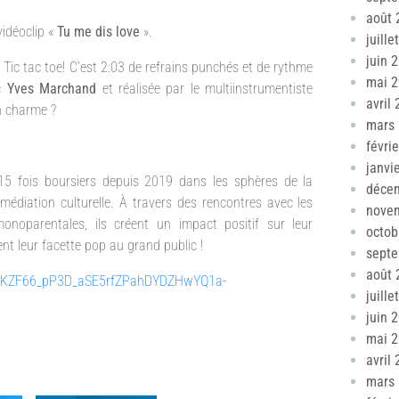
août 
vidéoclip «
Tu me dis love
».
juille
juin 
 Tic tac toe! C’est 2:03 de refrains punchés et de rythme
mai 
ec
Yves Marchand
et réalisée par le multiinstrumentiste
avril
n charme ?
mars
févri
janvi
15 fois boursiers depuis 2019 dans les sphères de la
déce
médiation culturelle. À travers des rencontres avec les
nove
onoparentales, ils créent un impact positif sur leur
octob
tent leur facette pop au grand public !
sept
août 
ers/1KZF66_pP3D_aSE5rfZPahDYDZHwYQ1a-
juille
juin 
mai 
avril
mars