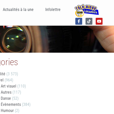
Actualités à la une
Infolettre
ories
lité
(3 573)
rel
(964)
Art visuel
(110)
Autres
(117)
Danse
(52)
Évènements
(384)
Humour
(2)