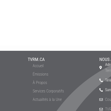
TVRM.CA
NOUS 
Adr
Accueil
Ter
Émissions
Tél
À Propos
San
Services Corporatifs
Actualités à la Une
Cou
TVR