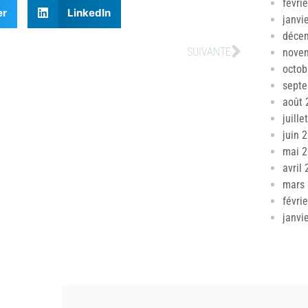
févri
er
LinkedIn
janvi
déce
SUIVANTE
nove
octob
sept
août 
juille
juin 
mai 
avril
mars
févri
janvi