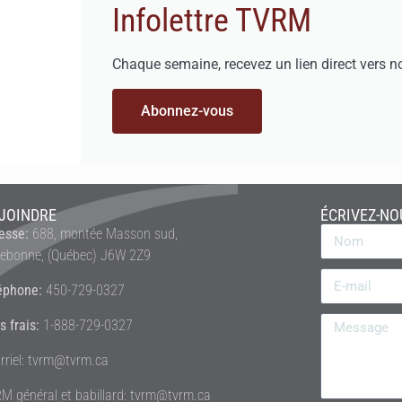
Infolettre TVRM
Chaque semaine, recevez un lien direct vers n
Abonnez-vous
JOINDRE
ÉCRIVEZ-NO
esse:
688, montée Masson sud,
rebonne, (Québec) J6W 2Z9
éphone:
450-729-0327
s frais:
1-888-729-0327
rriel: tvrm@tvrm.ca
M général et babillard: tvrm@tvrm.ca