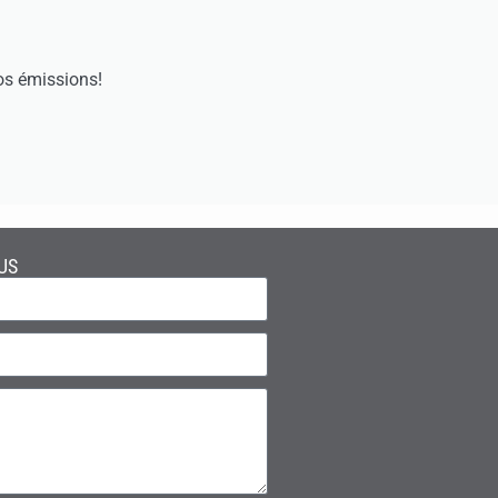
os émissions!
US