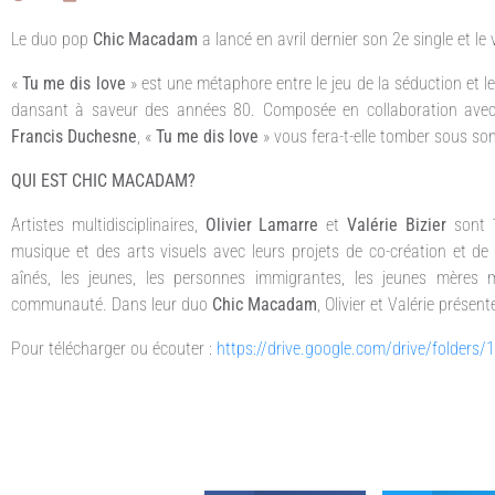
Le duo pop
Chic Macadam
a lancé en avril dernier son 2e single et le 
«
Tu me dis love
» est une métaphore entre le jeu de la séduction et le
dansant à saveur des années 80. Composée en collaboration av
Francis Duchesne
, «
Tu me dis love
» vous fera-t-elle tomber sous so
QUI EST CHIC MACADAM?
Artistes multidisciplinaires,
Olivier Lamarre
et
Valérie Bizier
sont 
musique et des arts visuels avec leurs projets de co-création et de 
aînés, les jeunes, les personnes immigrantes, les jeunes mères m
communauté. Dans leur duo
Chic Macadam
, Olivier et Valérie présen
Pour télécharger ou écouter :
https://drive.google.com/drive/fold