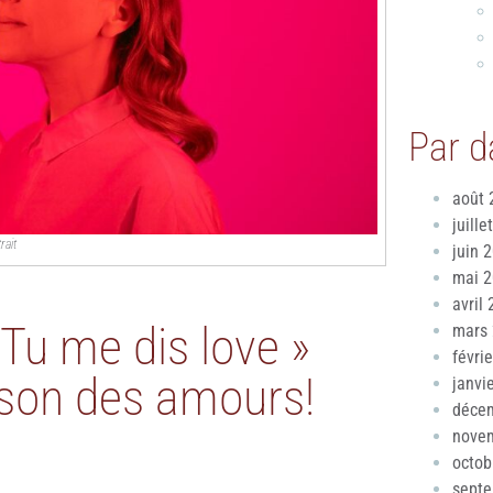
Par d
août 
juille
rait
juin 
mai 
avril
u me dis love »
mars
févri
ison des amours!
janvi
déce
nove
octob
sept