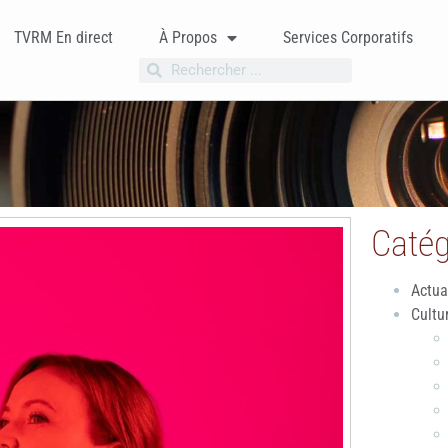
TVRM En direct
À Propos
Services Corporatifs
Catég
Actua
Cultu