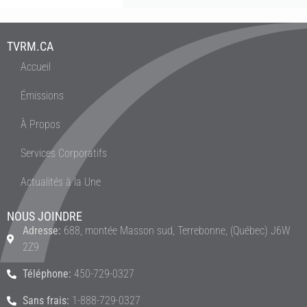
TVRM.CA
Accueil
Émissions
À Propos
Services Corporatifs
Actualités à la Une
NOUS JOINDRE
Adresse:
688, montée Masson sud, Terrebonne, (Québec) J6W
2Z9
Téléphone:
450-729-0327
Sans frais:
1-888-729-0327