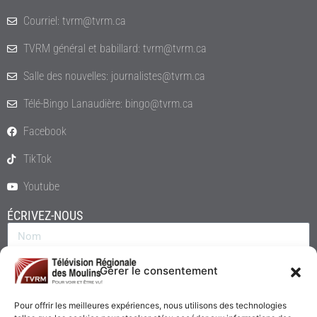
Courriel: tvrm@tvrm.ca
TVRM général et babillard: tvrm@tvrm.ca
Salle des nouvelles: journalistes@tvrm.ca
Télé-Bingo Lanaudière: bingo@tvrm.ca
Facebook
TikTok
Youtube
ÉCRIVEZ-NOUS
Gérer le consentement
Pour offrir les meilleures expériences, nous utilisons des technologies