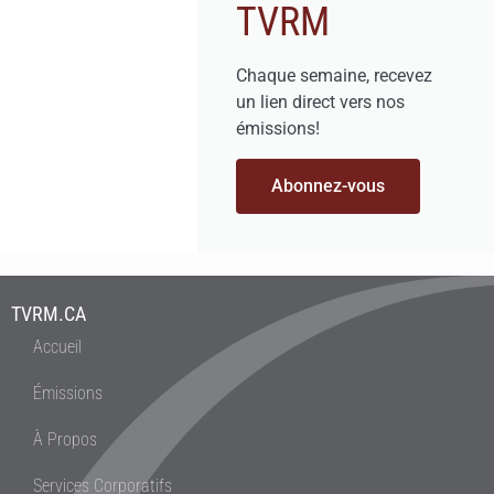
TVRM
Chaque semaine, recevez
un lien direct vers nos
émissions!
Abonnez-vous
TVRM.CA
Accueil
Émissions
À Propos
Services Corporatifs