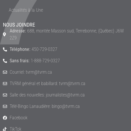
Actualités à la Une
NOUS JOINDRE
Adresse:
688, montée Masson sud, Terrebonne, (Québec) J6W
2Z9
Téléphone:
450-729-0327
Sans frais:
1-888-729-0327
Courriel: tvrm@tvrm.ca
TVRM général et babillard: tvrm@tvrm.ca
Salle des nouvelles: journalistes@tvrm.ca
Télé-Bingo Lanaudière: bingo@tvrm.ca
Facebook
TikTok