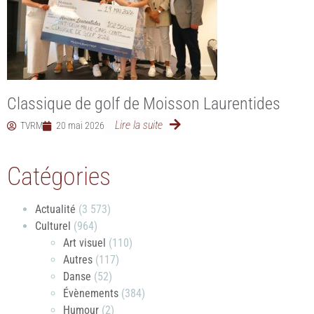
Classique de golf de Moisson Laurentides
Lire la suite
TVRM
20 mai 2026
Catégories
Actualité
(3 573)
Culturel
(964)
Art visuel
(110)
Autres
(117)
Danse
(52)
Évènements
(384)
Humour
(2)