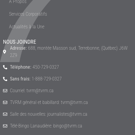
À Propos
Services Corporatifs
Actualités à la Une
NOUS JOINDRE
Adresse:
688, montée Masson sud, Terrebonne, (Québec) J6W
2Z9
Téléphone:
450-729-0327
Sans frais:
1-888-729-0327
Courriel: tvrm@tvrm.ca
TVRM général et babillard: tvrm@tvrm.ca
Salle des nouvelles: journalistes@tvrm.ca
Télé-Bingo Lanaudière: bingo@tvrm.ca