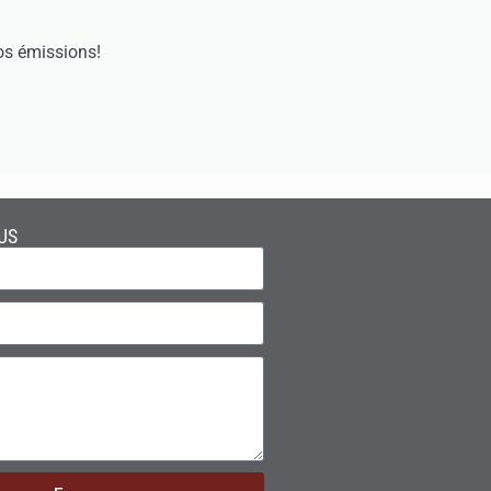
os émissions!
US