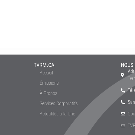
TVRM.CA
NOUS 
Adr
Accueil
Ter
Émissions
Tél
À Propos
San
Services Corporatifs
Actualités à la Une
Cou
TVR