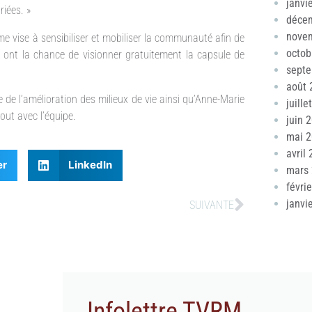
janvi
iées. »
déce
nove
e vise à sensibiliser et mobiliser la communauté afin de
octob
ns ont la chance de visionner gratuitement la capsule de
sept
août 
de l’amélioration des milieux de vie ainsi qu’Anne-Marie
juille
out avec l’équipe.
juin 
mai 
avril
er
LinkedIn
mars
févri
janvi
SUIVANTE
Infolettre TVRM