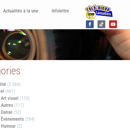
Actualités à la une
Infolettre
ories
lité
(3 566)
rel
(961)
Art visuel
(110)
Autres
(117)
Danse
(52)
Évènements
(384)
Humour
(2)