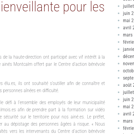
enveillante pour les
juille
juin 
mai 
avril
mars
févri
janvi
déce
 la haute-direction ont participé avec vif intérêt à la
nove
ainés Montcalm offert par le Centre d’action bénévole
octob
sept
 élu.es, ils ont souhaité s’outiller afin de connaître et
août 
s personnes aînées en difficulté.
juille
juin 
le défi à l’ensemble des employés de leur municipalité
mai 
lmois.es afin de prendre part à la formation sur vidéo
avril
 sécurité sur le territoire pour nos ainé.es. Le préfet,
mars
rer au dépistage des personnes âgées à risque. « Nous
févri
ltés vers les intervenants du Centre d’action bénévole