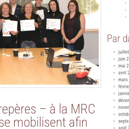
Par d
juille
juin 
mai 
avril
mars
févri
janvi
déce
repères – à la MRC
nove
octob
se mobilisent afin
sept
août 