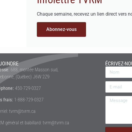
Chaque semaine, recevez un lien direct vers n
Abonnez-vous
JOINDRE
ÉCRIVEZ-NO
esse:
688, montée Masson sud,
rebonne, (Québec) J6W 2Z9
éphone:
450-729-0327
s frais:
1-888-729-0327
rriel: tvrm@tvrm.ca
M général et babillard: tvrm@tvrm.ca