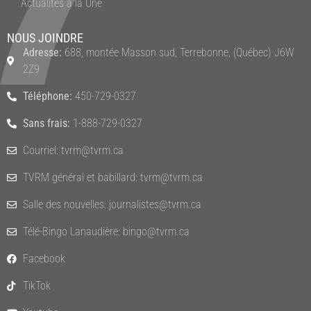
Actualités à la Une
NOUS JOINDRE
Adresse:
688, montée Masson sud, Terrebonne, (Québec) J6W
2Z9
Téléphone:
450-729-0327
Sans frais:
1-888-729-0327
Courriel: tvrm@tvrm.ca
TVRM général et babillard: tvrm@tvrm.ca
Salle des nouvelles: journalistes@tvrm.ca
Télé-Bingo Lanaudière: bingo@tvrm.ca
Facebook
TikTok