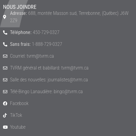
NOUS JOINDRE
Adresse:
688, montée Masson sud, Terrebonne, (Québec) J6W
2Z9
Téléphone:
450-729-0327
Sans frais:
1-888-729-0327
Courriel: tvrm@tvrm.ca
TVRM général et babillard: tvrm@tvrm.ca
Salle des nouvelles: journalistes@tvrm.ca
Télé-Bingo Lanaudière: bingo@tvrm.ca
Facebook
TikTok
Youtube