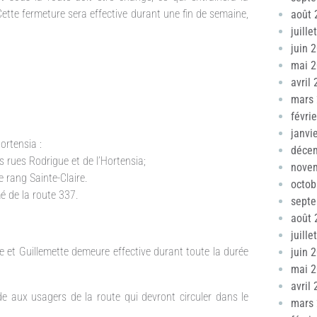
Cette fermeture sera effective durant une fin de semaine,
août 
juille
juin 
mai 
avril
mars
févri
janvi
ortensia :
déce
s rues Rodrigue et de l’Hortensia;
nove
e rang Sainte-Claire.
octob
é de la route 337.
sept
août 
juille
ue et Guillemette demeure effective durant toute la durée
juin 
mai 
avril
 aux usagers de la route qui devront circuler dans le
mars