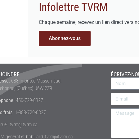
Infolettre TVRM
Chaque semaine, recevez un lien direct vers n
Abonnez-vous
JOINDRE
ÉCRIVEZ-NO
esse:
688, montée Masson sud,
rebonne, (Québec) J6W 2Z9
éphone:
450-729-0327
s frais:
1-888-729-0327
rriel: tvrm@tvrm.ca
M général et babillard: tvrm@tvrm.ca