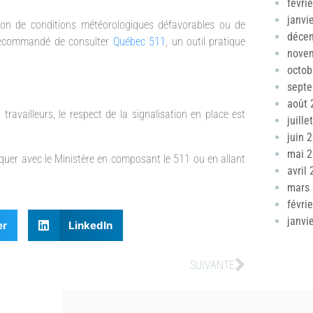
févri
janvi
ison de conditions météorologiques défavorables ou de
déce
st recommandé de consulter
Québec 511
, un outil pratique
nove
octob
sept
août 
travailleurs, le respect de la signalisation en place est
juille
juin 
mai 
quer avec le Ministère en composant le 511 ou en allant
avril
mars
févri
janvi
er
LinkedIn
SUIVANTE