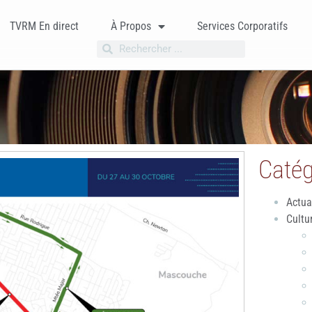
TVRM En direct
À Propos
Services Corporatifs
Catég
Actua
Cultu