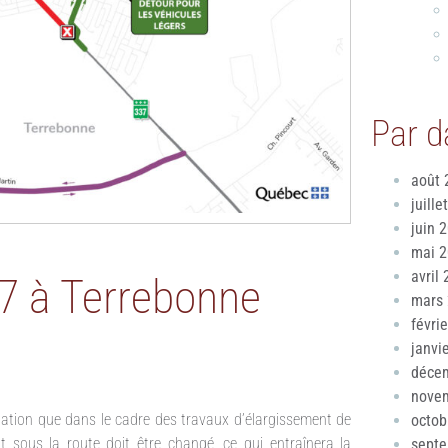
Par d
août 
juille
juin 
mai 
avril
37 à Terrebonne
mars
févri
janvi
déce
nove
ulation que dans le cadre des travaux d’élargissement de
octob
 sous la route doit être changé, ce qui entraînera la
sept