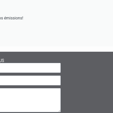
os émissions!
US