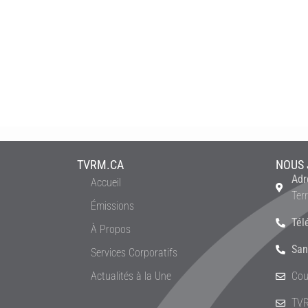
TVRM.CA
NOUS 
Adr
Accueil
Ter
Émissions
Tél
À Propos
San
Services Corporatifs
Actualités à la Une
Cou
TVR