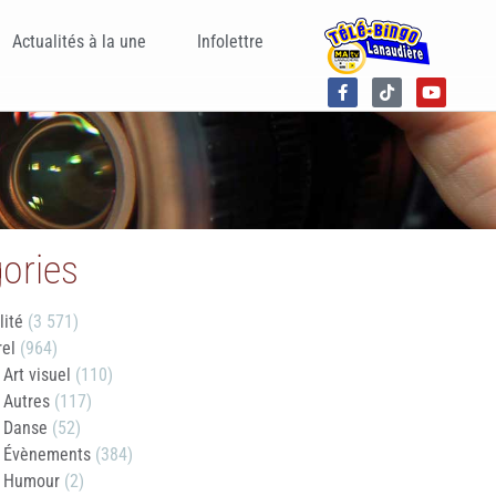
Actualités à la une
Infolettre
ories
lité
(3 571)
rel
(964)
Art visuel
(110)
Autres
(117)
Danse
(52)
Évènements
(384)
Humour
(2)