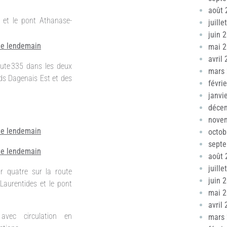
août 
 et le pont Athanase-
juille
juin 
 le lendemain
mai 
avril
ute 335 dans les deux
mars
rds Dagenais Est et des
févri
janvi
déce
nove
 le lendemain
octob
sept
 le lendemain
août 
juille
r quatre sur la route
juin 
Laurentides et le pont
mai 
avril
avec circulation en
mars