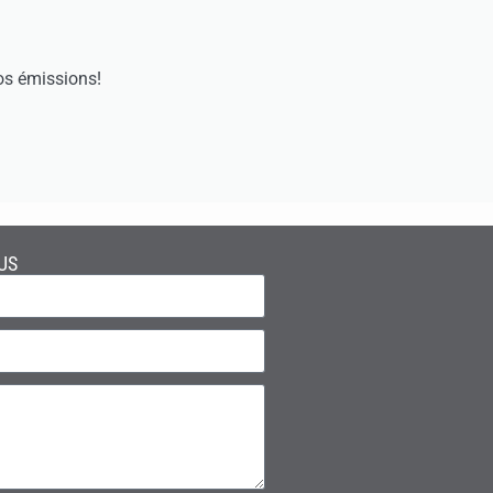
os émissions!
US