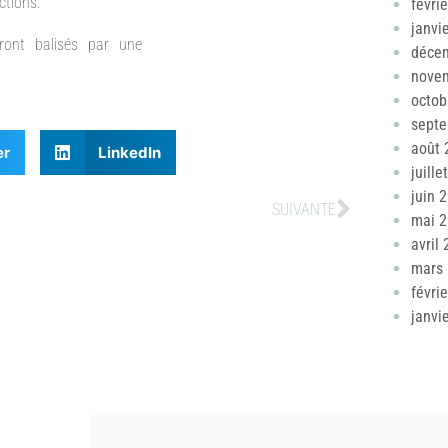
ctions.
févri
janvi
ront balisés par une
déce
nove
octob
sept
août 
er
LinkedIn
juille
juin 
SUIVANTE
mai 
avril
mars
févri
janvi