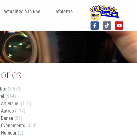
Actualités à la une
Infolettre
ories
lité
(3 573)
rel
(964)
Art visuel
(110)
Autres
(117)
Danse
(52)
Évènements
(384)
Humour
(2)