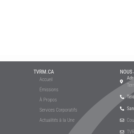
TVRM.CA
NOUS 
Adr
Accueil
Ter
Émissions
Tél
À Propos
San
Services Corporatifs
Actualités à la Une
Cou
TVR