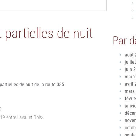
partielles de nuit
Par d
août 
juille
juin 
mai 
avril
artielles de nuit de la route 335
mars
févri
janvi
5
déce
19 entre Laval et Bois-
nove
octob
sept