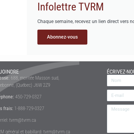
Infolettre TVRM
Chaque semaine, recevez un lien direct vers n
Abonnez-vous
JOINDRE
ÉCRIVEZ-NO
esse:
688, montée Masson sud,
rebonne, (Québec) J6W 2Z9
éphone:
450-729-0327
s frais:
1-888-729-0327
rriel: tvrm@tvrm.ca
M général et babillard: tvrm@tvrm.ca