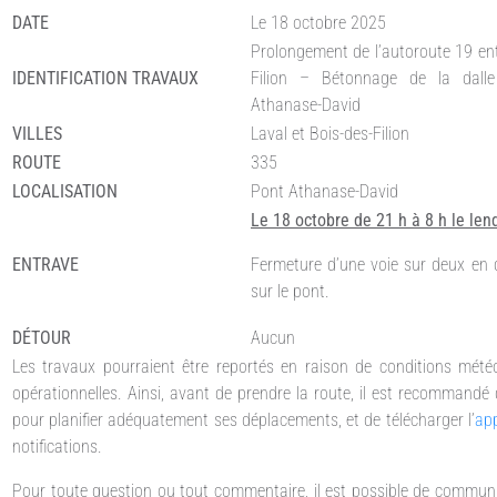
DATE
Le 18 octobre 2025
Prolongement de l’autoroute 19 ent
IDENTIFICATION TRAVAUX
Filion – Bétonnage de la dall
Athanase-David
VILLES
Laval et Bois-des-Filion
ROUTE
335
LOCALISATION
Pont Athanase-David
Le 18 octobre de 21 h à 8 h le le
ENTRAVE
Fermeture d’une voie sur deux en d
sur le pont.
DÉTOUR
Aucun
Les travaux pourraient être reportés en raison de conditions mété
opérationnelles. Ainsi, avant de prendre la route, il est recommandé 
pour planifier adéquatement ses déplacements, et de télécharger l’
app
notifications.
Pour toute question ou tout commentaire, il est possible de commun