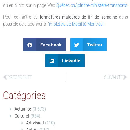
ou en allant sur la page Web
Québec.ca/joindre-ministère-transports
.
Pour connaître les
fermetures majeures de fin de semaine
dans 
possible de s’abonner à l’
infolettre de Mobilité Montréal
.
Facebook
Twitter
LinkedIn
PRÉCÉDENTE
SUIVANTE
Catégories
Actualité
(3 573)
Culturel
(964)
Art visuel
(110)
Autres
(117)