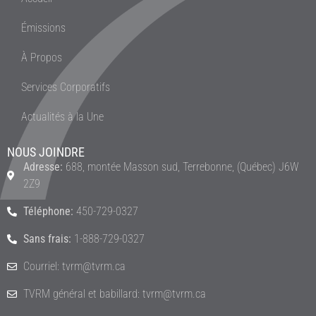
Émissions
À Propos
Services Corporatifs
Actualités à la Une
NOUS JOINDRE
Adresse:
688, montée Masson sud, Terrebonne, (Québec) J6W
2Z9
Téléphone:
450-729-0327
Sans frais:
1-888-729-0327
Courriel: tvrm@tvrm.ca
TVRM général et babillard: tvrm@tvrm.ca