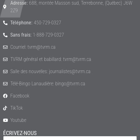
Adresse:
688, montée Masson sud, Terrebonne, (Québec) J6W
2Z9
Téléphone:
450-729-0327
Sans frais:
1-888-729-0327
Courriel: tvrm@tvrm.ca
TVRM général et babillard: tvrm@tvrm.ca
Salle des nouvelles: journalistes@tvrm.ca
Télé-Bingo Lanaudière: bingo@tvrm.ca
Facebook
TikTok
Youtube
ÉCRIVEZ-NOUS