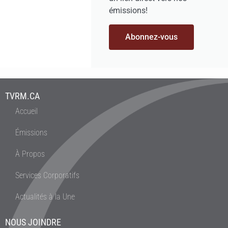
émissions!
Abonnez-vous
TVRM.CA
Accueil
Émissions
À Propos
Services Corporatifs
Actualités à la Une
NOUS JOINDRE