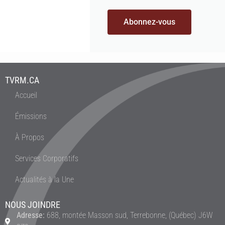
Abonnez-vous
TVRM.CA
Accueil
Émissions
À Propos
Services Corporatifs
Actualités à la Une
NOUS JOINDRE
Adresse:
688, montée Masson sud, Terrebonne, (Québec) J6W