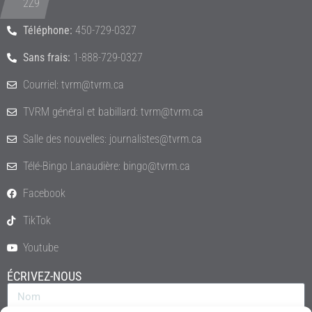
2Z9
Téléphone:
450-729-0327
Sans frais:
1-888-729-0327
Courriel: tvrm@tvrm.ca
TVRM général et babillard: tvrm@tvrm.ca
Salle des nouvelles: journalistes@tvrm.ca
Télé-Bingo Lanaudière: bingo@tvrm.ca
Facebook
TikTok
Youtube
ÉCRIVEZ-NOUS