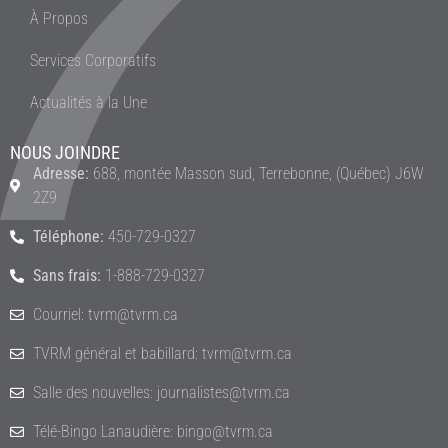
À Propos
Services Corporatifs
Actualités à la Une
NOUS JOINDRE
Adresse:
688, montée Masson sud, Terrebonne, (Québec) J6W
2Z9
Téléphone:
450-729-0327
Sans frais:
1-888-729-0327
Courriel: tvrm@tvrm.ca
TVRM général et babillard: tvrm@tvrm.ca
Salle des nouvelles: journalistes@tvrm.ca
Télé-Bingo Lanaudière: bingo@tvrm.ca