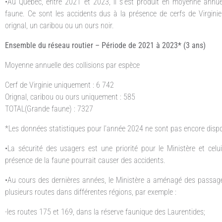
•Au Québec, entre 2021 et 2023, il s’est produit en moyenne annue
faune. Ce sont les accidents dus à la présence de cerfs de Virginie 
orignal, un caribou ou un ours noir.
Ensemble du réseau routier – Période de 2021 à 2023* (3 ans)
Moyenne annuelle des collisions par espèce
Cerf de Virginie uniquement : 6 742
Orignal, caribou ou ours uniquement : 585
TOTAL(Grande faune) : 7327
*Les données statistiques pour l’année 2024 ne sont pas encore dispo
•La sécurité des usagers est une priorité pour le Ministère et celui
présence de la faune pourrait causer des accidents.
•Au cours des dernières années, le Ministère a aménagé des passage
plusieurs routes dans différentes régions, par exemple :
-les routes 175 et 169, dans la réserve faunique des Laurentides;