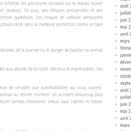
r informer les personnes circulant sur le réseau routier
août 
et caribou). De plus, des clôtures anticervidés et des
juille
ritoire québécois. Les risques de collision demeurent
juin 
teurs reste ainsi la meilleure protection contre ce type
mai 
avril
mars
févri
 périodes de la journée où le danger de heurter un animal
janvi
déce
s aux abords de la route. Nerveux et imprévisibles, ces
nove
octob
sept
sence de cervidés aux automobilistes qui vous suivent.
août 
n animal au dernier moment. Un accident beaucoup plus
juille
llision semble imminente, mieux vaut ralentir et freiner
juin 
mai 
avril
mars