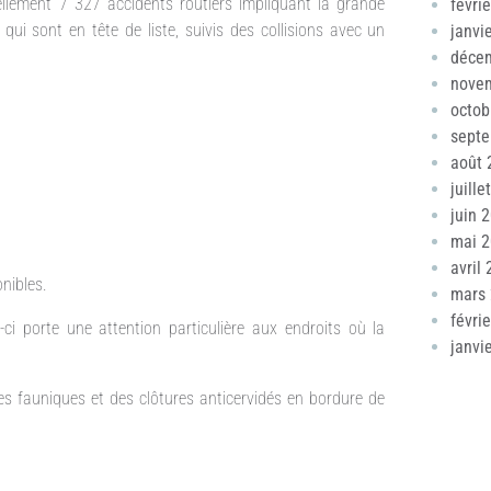
llement 7 327 accidents routiers impliquant la grande
févri
qui sont en tête de liste, suivis des collisions avec un
janvi
déce
nove
octob
sept
août 
juille
juin 
mai 
avril
nibles.
mars
févri
-ci porte une attention particulière aux endroits où la
janvi
s fauniques et des clôtures anticervidés en bordure de