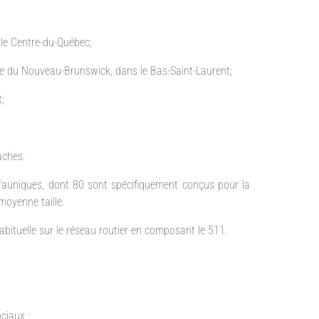
 le Centre-du-Québec;
ière du Nouveau-Brunswick, dans le Bas-Saint-Laurent;
;
aches.
 fauniques, dont 80 sont spécifiquement conçus pour la
oyenne taille.
abituelle sur le réseau routier en composant le 511.
ciaux :