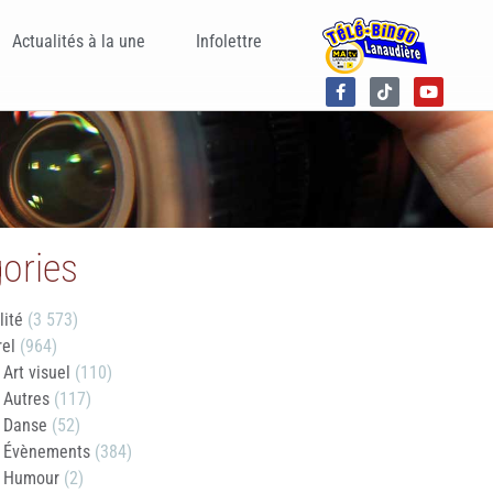
Actualités à la une
Infolettre
ories
lité
(3 573)
rel
(964)
Art visuel
(110)
Autres
(117)
Danse
(52)
Évènements
(384)
Humour
(2)