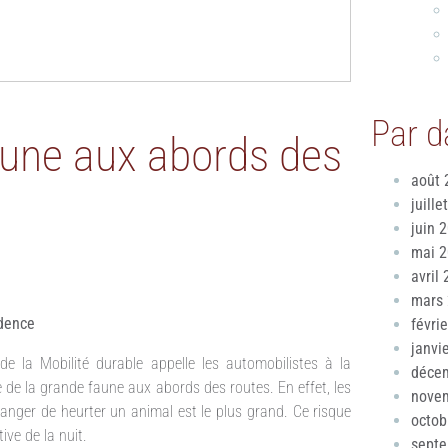
Par d
aune aux abords des
août 
juille
juin 
mai 
avril
mars
udence
févri
janvi
e la Mobilité durable appelle les automobilistes à la
déce
 de la grande faune aux abords des routes. En effet, les
nove
anger de heurter un animal est le plus grand. Ce risque
octob
ve de la nuit.
sept