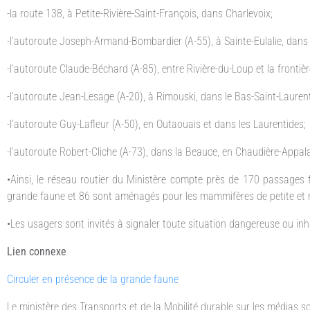
-la route 138, à Petite-Rivière-Saint-François, dans Charlevoix;
-l’autoroute Joseph-Armand-Bombardier (A-55), à Sainte-Eulalie, dans
-l’autoroute Claude-Béchard (A-85), entre Rivière-du-Loup et la front
-l’autoroute Jean-Lesage (A-20), à Rimouski, dans le Bas-Saint-Laurent
-l’autoroute Guy-Lafleur (A-50), en Outaouais et dans les Laurentides;
-l’autoroute Robert-Cliche (A-73), dans la Beauce, en Chaudière-Appal
•Ainsi, le réseau routier du Ministère compte près de 170 passages
grande faune et 86 sont aménagés pour les mammifères de petite et m
•Les usagers sont invités à signaler toute situation dangereuse ou inh
Lien connexe
Circuler en présence de la grande faune
Le ministère des Transports et de la Mobilité durable sur les médias so