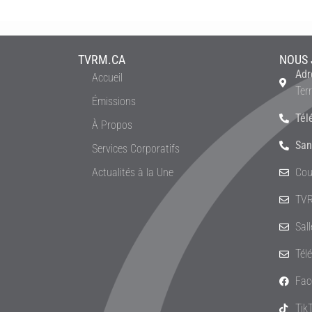
TVRM.CA
NOUS 
Adr
Accueil
Ter
Émissions
Tél
À Propos
San
Services Corporatifs
Actualités à la Une
Cou
TVR
Sal
Tél
Fac
Tik