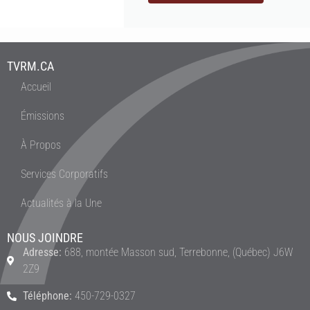
TVRM.CA
Accueil
Émissions
À Propos
Services Corporatifs
Actualités à la Une
NOUS JOINDRE
Adresse:
688, montée Masson sud, Terrebonne, (Québec) J6W
2Z9
Téléphone:
450-729-0327