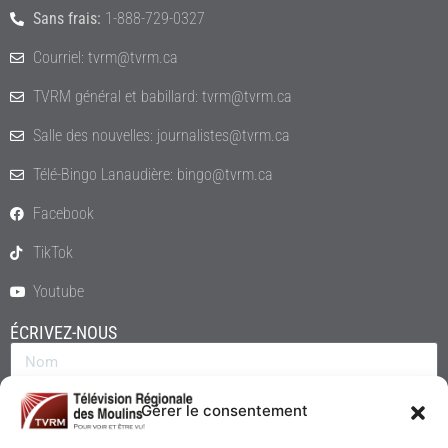
Sans frais:
1-888-729-0327
Courriel: tvrm@tvrm.ca
TVRM général et babillard: tvrm@tvrm.ca
Salle des nouvelles: journalistes@tvrm.ca
Télé-Bingo Lanaudière: bingo@tvrm.ca
Facebook
TikTok
Youtube
ÉCRIVEZ-NOUS
Gérer le consentement