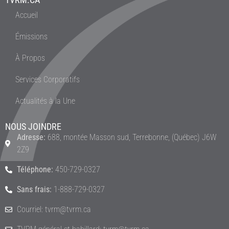
Accueil
Émissions
À Propos
Services Corporatifs
Actualités à la Une
NOUS JOINDRE
Adresse:
688, montée Masson sud, Terrebonne, (Québec) J6W
2Z9
Téléphone:
450-729-0327
Sans frais:
1-888-729-0327
Courriel: tvrm@tvrm.ca