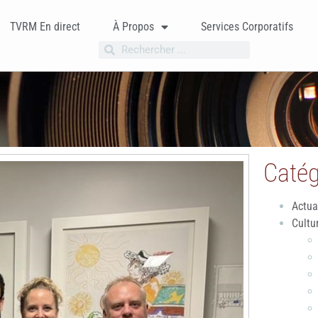
TVRM En direct
À Propos
Services Corporatifs
Catég
Actua
Cultu