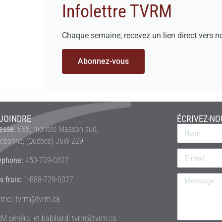
Infolettre TVRM
Chaque semaine, recevez un lien direct vers n
Abonnez-vous
JOINDRE
ÉCRIVEZ-NO
esse:
688, montée Masson sud,
rebonne, (Québec) J6W 2Z9
éphone:
450-729-0327
s frais:
1-888-729-0327
rriel: tvrm@tvrm.ca
M général et babillard: tvrm@tvrm.ca