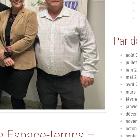
Par d
août 
juille
juin 
mai 
avril
mars
févri
janvi
déce
nove
octob
rie Espace-temps –
sept