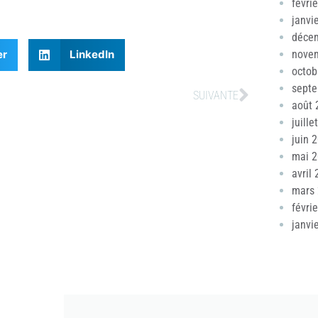
févri
janvi
déce
nove
er
LinkedIn
octob
sept
SUIVANTE
août 
juille
juin 
mai 
avril
mars
févri
janvi