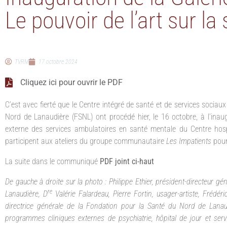
Le pouvoir de l’art sur l
TVRM
17 octobre 2024
Cliquez ici pour ouvrir le PDF
C’est avec fierté que le Centre intégré de santé et de services socia
Nord de Lanaudière (FSNL) ont procédé hier, le 16 octobre, à l’inau
externe des services ambulatoires en santé mentale du Centre hospi
participent aux ateliers du groupe communautaire
Les Impatients
pour
La suite dans le communiqué
PDF joint ci-haut
De gauche à droite sur la photo : Philippe Ethier, président-directeur g
re
Lanaudière, D
Valérie Falardeau, Pierre Fortin, usager-artiste, Frédé
directrice générale de la Fondation pour la Santé du Nord de Lanau
programmes cliniques externes de psychiatrie, hôpital de jour et ser