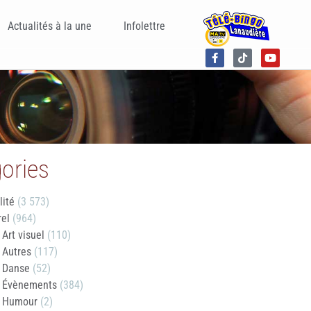
Actualités à la une
Infolettre
ories
lité
(3 573)
rel
(964)
Art visuel
(110)
Autres
(117)
Danse
(52)
Évènements
(384)
Humour
(2)