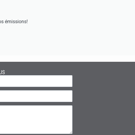
os émissions!
US