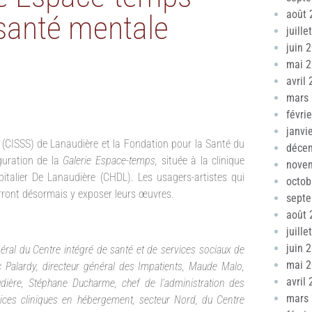
août 
a santé mentale
juille
juin 
mai 
avril
mars
févri
janvi
ux (CISSS) de Lanaudière et la Fondation pour la Santé du
déce
guration de la
Galerie Espace-temps,
située à la clinique
nove
talier De Lanaudière (CHDL). Les usagers-artistes qui
octob
ront désormais y exposer leurs œuvres.
sept
août 
juille
juin 
énéral du Centre intégré de santé et de services sociaux de
mai 
ric Palardy, directeur général des Impatients, Maude Malo,
avril
dière, Stéphane Ducharme, chef de l’administration des
mars
vices cliniques en hébergement, secteur Nord, du Centre