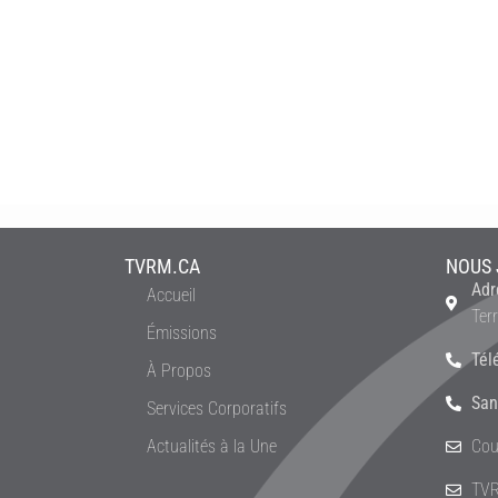
TVRM.CA
NOUS 
Adr
Accueil
Ter
Émissions
Tél
À Propos
San
Services Corporatifs
Actualités à la Une
Cou
TVR