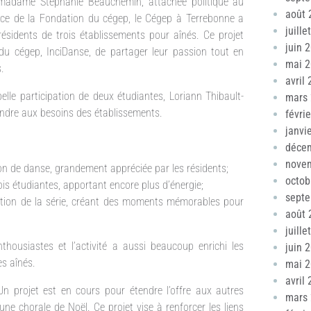
de madame Stéphanie Beauchemin, attachée politique au
août 
ice de la Fondation du cégep, le Cégep à Terrebonne a
juille
ésidents de trois établissements pour aînés. Ce projet
juin 
du cégep, InciDanse, de partager leur passion tout en
mai 
.
avril
elle participation de deux étudiantes, Loriann Thibault-
mars
pondre aux besoins des établissements.
févri
janvi
déce
nove
ion de danse, grandement appréciée par les résidents;
octob
ois étudiantes, apportant encore plus d’énergie;
sept
mation de la série, créant des moments mémorables pour
août 
juille
housiastes et l’activité a aussi beaucoup enrichi les
juin 
es aînés.
mai 
avril
 Un projet est en cours pour étendre l’offre aux autres
mars
une chorale de Noël. Ce projet vise à renforcer les liens