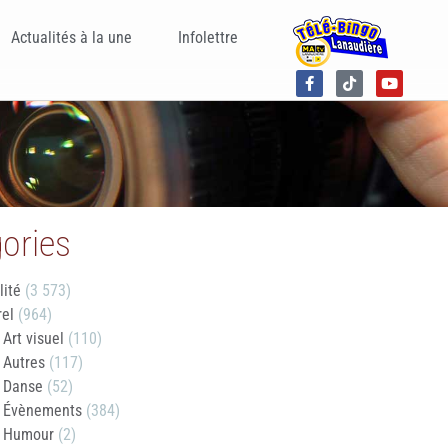
Actualités à la une
Infolettre
ories
lité
(3 573)
rel
(964)
Art visuel
(110)
Autres
(117)
Danse
(52)
Évènements
(384)
Humour
(2)