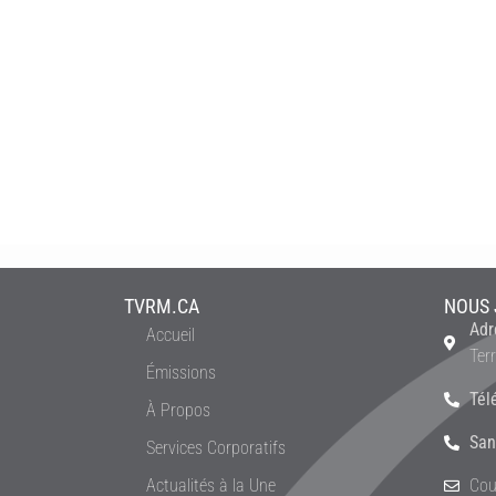
TVRM.CA
NOUS 
Adr
Accueil
Ter
Émissions
Tél
À Propos
San
Services Corporatifs
Actualités à la Une
Cou