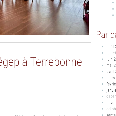
Par d
août 
juille
égep à Terrebonne
juin 
mai 
avril
mars
févri
janvi
déce
nove
octob
sept