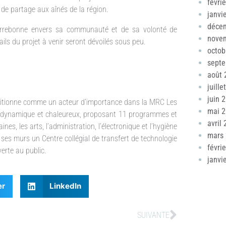
févri
de partage aux aînés de la région.
janvi
déce
errebonne envers sa communauté et de sa volonté de
nove
ils du projet à venir seront dévoilés sous peu.
octob
sept
août 
juille
juin 
sitionne comme un acteur d’importance dans la MRC Les
mai 
ant, dynamique et chaleureux, proposant 11 programmes et
avril
s, les arts, l’administration, l’électronique et l’hygiène
mars
ses murs un Centre collégial de transfert de technologie
févri
verte au public.
janvi
er
LinkedIn
SUIVANTE