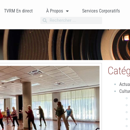
TVRM En direct
À Propos
Services Corporatifs
Catég
Actua
Cultu