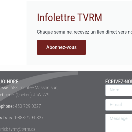
Infolettre TVRM
Chaque semaine, recevez un lien direct vers n
Abonnez-vous
JOINDRE
ÉCRIVEZ-NO
esse:
688, montée Masson sud,
rebonne, (Québec) J6W 2Z9
éphone:
450-729-0327
s frais:
1-888-729-0327
rriel: tvrm@tvrm.ca