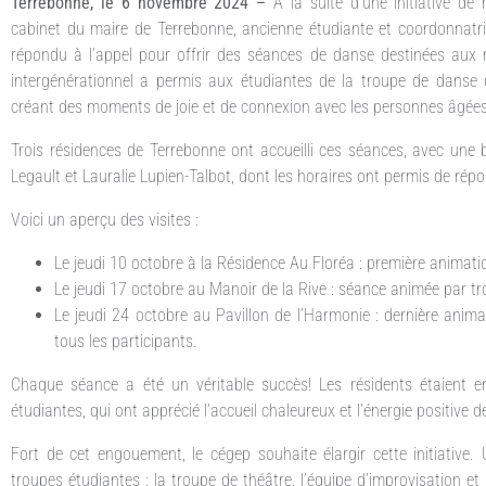
Terrebonne, le 6 novembre 2024 –
À la suite d’une initiative 
cabinet du maire de Terrebonne, ancienne étudiante et coordonnatr
répondu à l’appel pour offrir des séances de danse destinées aux r
intergénérationnel a permis aux étudiantes de la troupe de danse 
créant des moments de joie et de connexion avec les personnes âgées
Trois résidences de Terrebonne ont accueilli ces séances, avec une b
Legault et Lauralie Lupien-Talbot, dont les horaires ont permis de ré
Voici un aperçu des visites :
Le jeudi 10 octobre à la Résidence Au Floréa : première animat
Le jeudi 17 octobre au Manoir de la Rive : séance animée par tr
Le jeudi 24 octobre au Pavillon de l’Harmonie : dernière ani
tous les participants.
Chaque séance a été un véritable succès! Les résidents étaient ent
étudiantes, qui ont apprécié l’accueil chaleureux et l’énergie positive d
Fort de cet engouement, le cégep souhaite élargir cette initiative.
troupes étudiantes : la troupe de théâtre, l’équipe d’improvisation et 