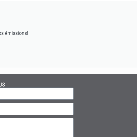
os émissions!
US