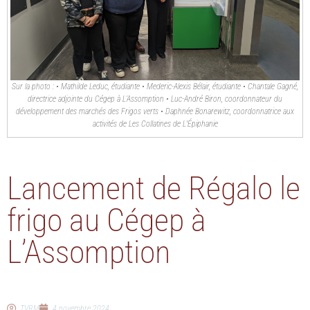
Sur la photo : • Mathilde Leduc, étudiante • Mederic-Alexis Bélair, étudiante • Chantale Gagné,
directrice adjointe du Cégep à L’Assomption • Luc-André Biron, coordonnateur du
développement des marchés des Frigos verts • Daphnée Bonarewitz, coordonnatrice aux
activités de Les Collatines de L'Épiphanie
Lancement de Régalo le
frigo au Cégep à
L’Assomption
TVRM
4 novembre 2024