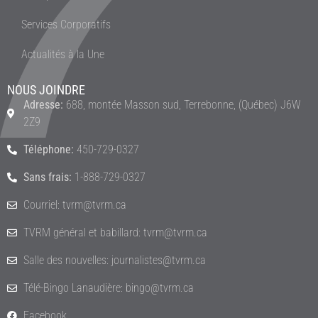
Services Corporatifs
Actualités à la Une
NOUS JOINDRE
Adresse:
688, montée Masson sud, Terrebonne, (Québec) J6W
2Z9
Téléphone:
450-729-0327
Sans frais:
1-888-729-0327
Courriel: tvrm@tvrm.ca
TVRM général et babillard: tvrm@tvrm.ca
Salle des nouvelles: journalistes@tvrm.ca
Télé-Bingo Lanaudière: bingo@tvrm.ca
Facebook