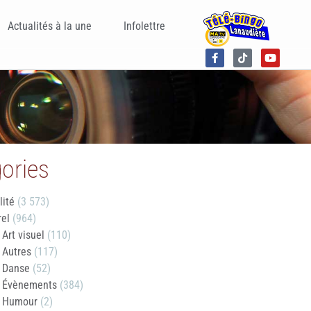
Actualités à la une
Infolettre
ories
lité
(3 573)
rel
(964)
Art visuel
(110)
Autres
(117)
Danse
(52)
Évènements
(384)
Humour
(2)