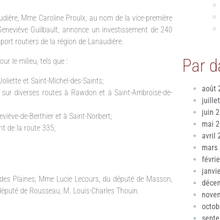
udière, Mme Caroline Proulx, au nom de la vice-première
 Geneviève Guilbault, annonce un investissement de 240
ort routiers de la région de Lanaudière.
Par d
r le milieu, tels que :
Joliette et Saint-Michel-des-Saints;
août 
 sur diverses routes à Rawdon et à Saint-Ambroise-de-
juille
juin 
viève-de-Berthier et à Saint-Norbert;
mai 
t de la route 335;
avril
mars
févri
janvi
e des Plaines, Mme Lucie Lecours, du député de Masson,
déce
 député de Rousseau, M. Louis-Charles Thouin.
nove
octob
sept