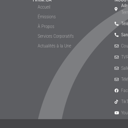
Adr
Accueil
Ter
Émissions
Tél
À Propos
San
Services Corporatifs
Actualités à la Une
Cou
TVR
Sal
Tél
Fac
Tik
You