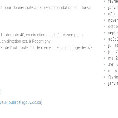
févri
ent pour donner suite à des recommandations du Bureau
janvi
déce
nove
octob
sept
 l’autoroute 40, en direction ouest, à L’Assomption;
août 
 en direction est, à Repentigny;
juille
 et de l’autoroute 40, de même que l’asphaltage des six
juin 
mai 
avril
mars
févri
janvi
)
avaux publics! (gouv.qc.ca)