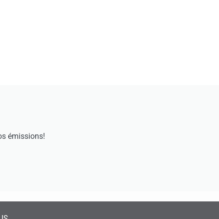
os émissions!
US