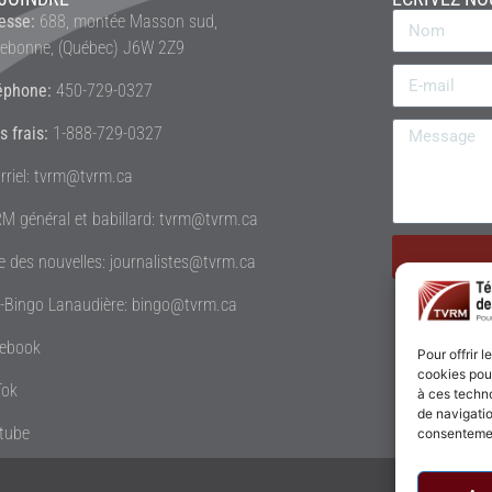
esse:
688, montée Masson sud,
rebonne, (Québec) J6W 2Z9
éphone:
450-729-0327
s frais:
1-888-729-0327
rriel: tvrm@tvrm.ca
M général et babillard: tvrm@tvrm.ca
le des nouvelles: journalistes@tvrm.ca
é-Bingo Lanaudière: bingo@tvrm.ca
ebook
Pour offrir 
cookies pour
Tok
à ces techn
de navigatio
tube
consentement