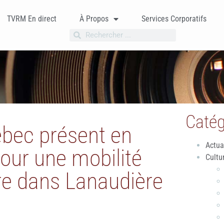
TVRM En direct
À Propos
Services Corporatifs
Catég
bec présent en
Actua
pour une mobilité
Cultu
ire dans Lanaudière