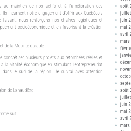
 au maintien de nos actifs et à l’amélioration des
août 
e. Ils incarnent notre engagement d’offrir aux Québécois
juille
e faisant, nous renforçons nos chaînes logistiques et
juin 
oppement socioéconomique et en favorisant la création
mai 
avril
mars
et de la Mobilité durable
févri
janvi
 concrétiser plusieurs projets aux retombées réelles et
déce
 à la vitalité économique en stimulant l’entrepreneuriat
nove
e dans le sud de la région. Je suivrai avec attention
octob
sept
égion de Lanaudière
août 
juille
juin 
mai 
mme suit :
avril
mars