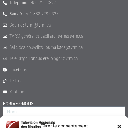
Téléphone:
450-729-0327
Sans frais:
1-888-729-0327
Courriel: tvrm@tvrm.ca
TVRM général et babillard: tvrm@tvrm.ca
Salle des nouvelles: journalistes@tvrm.ca
Télé-Bingo Lanaudière: bingo@tvrm.ca
Facebook
TikTok
Youtube
ÉCRIVEZ-NOUS
Gérer le consentement