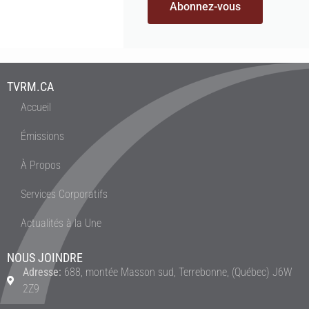
Abonnez-vous
TVRM.CA
Accueil
Émissions
À Propos
Services Corporatifs
Actualités à la Une
NOUS JOINDRE
Adresse:
688, montée Masson sud, Terrebonne, (Québec) J6W
2Z9