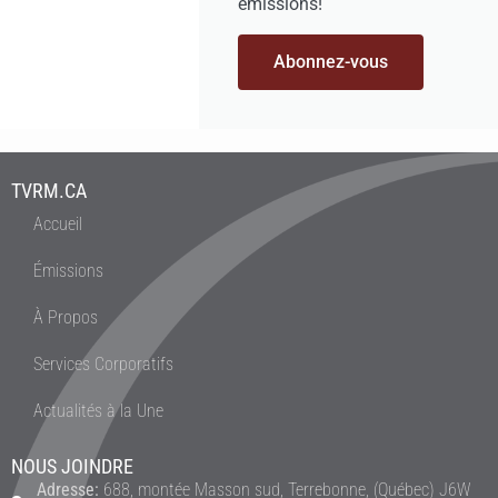
émissions!
Abonnez-vous
TVRM.CA
Accueil
Émissions
À Propos
Services Corporatifs
Actualités à la Une
NOUS JOINDRE
Adresse:
688, montée Masson sud, Terrebonne, (Québec) J6W