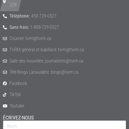
2Z9
Téléphone:
450-729-0327
Sans frais:
1-888-729-0327
Courriel: tvrm@tvrm.ca
TVRM général et babillard: tvrm@tvrm.ca
Salle des nouvelles: journalistes@tvrm.ca
Télé-Bingo Lanaudière: bingo@tvrm.ca
Facebook
TikTok
Youtube
ÉCRIVEZ-NOUS