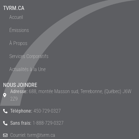
TVRM.CA
Accueil
Émissions
À Propos
Services Corporatifs
Actualités à la Une
NOUS JOINDRE
Adresse:
688, montée Masson sud, Terrebonne, (Québec) J6W
2Z9
Téléphone:
450-729-0327
Sans frais:
1-888-729-0327
Courriel: tvrm@tvrm.ca