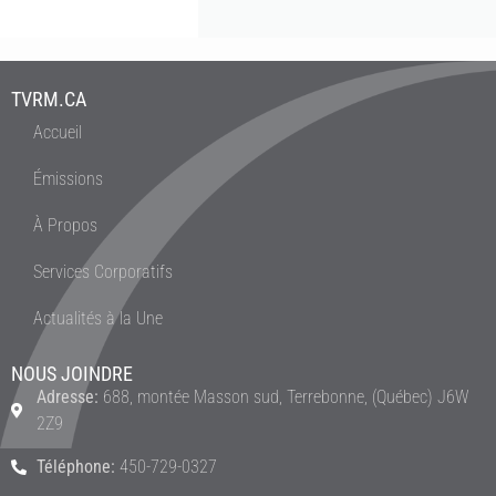
TVRM.CA
Accueil
Émissions
À Propos
Services Corporatifs
Actualités à la Une
NOUS JOINDRE
Adresse:
688, montée Masson sud, Terrebonne, (Québec) J6W
2Z9
Téléphone:
450-729-0327