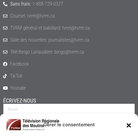
Sans frais:
1-888-729-0327
Courriel: tvrm@tvrm.ca
TVRM général et babillard: tvrm@tvrm.ca
Salle des nouvelles: journalistes@tvrm.ca
Télé-Bingo Lanaudière: bingo@tvrm.ca
Facebook
TikTok
Youtube
ÉCRIVEZ-NOUS
Gérer le consentement