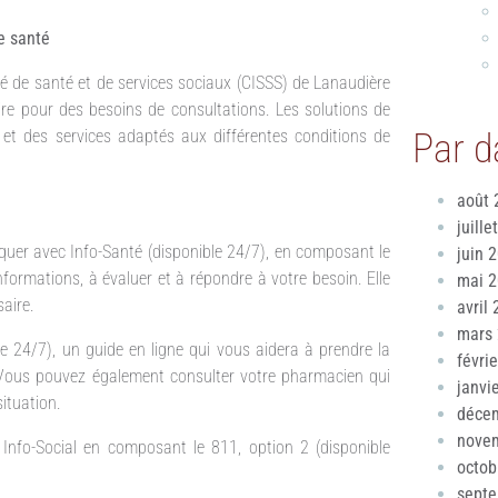
e santé
ré de santé et de services sociaux (CISSS) de Lanaudière
toire pour des besoins de consultations. Les solutions de
et des services adaptés aux différentes conditions de
Par d
août 
juille
quer avec Info-Santé (disponible 24/7), en composant le
juin 
nformations, à évaluer et à répondre à votre besoin. Elle
mai 
aire.
avril
mars
le 24/7), un guide en ligne qui vous aidera à prendre la
févri
 Vous pouvez également consulter votre pharmacien qui
janvi
ituation.
déce
nove
Info-Social en composant le 811, option 2 (disponible
octob
sept