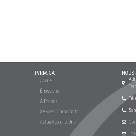
TVRM.CA
NOUS 
Adr
Accueil
Ter
Émissions
Tél
À Propos
San
Services Corporatifs
Actualités à la Une
Cou
TVR