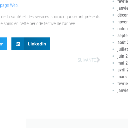
févri
page Web.
janvi
déce
e la santé et des services sociaux qui seront présents
nove
e soins en cette période festive de l’année.
octob
sept
août 
er
LinkedIn
juille
juin 
SUIVANTE
mai 
avril
mars
févri
janvi