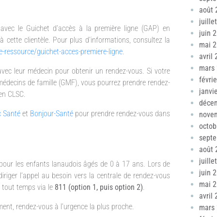
août 
juille
vec le Guichet d’accès à la première ligne (GAP) en
juin 
à cette clientèle. Pour plus d’informations, consultez la
mai 
-ressource/guichet-acces-premiere-ligne
.
avril
mars
ec leur médecin pour obtenir un rendez-vous. Si votre
févri
 médecins de famille (GMF), vous pourrez prendre rendez-
janvi
en CLSC.
déce
c Santé
et
Bonjour-Santé
pour prendre rendez-vous dans
nove
octob
sept
août 
juille
té pour les enfants lanaudois âgés de 0 à 17 ans. Lors de
juin 
 diriger l’appel au besoin vers la centrale de rendez-vous
mai 
 tout temps via le
811 (option 1, puis option 2)
.
avril
ment, rendez-vous à l’urgence la plus proche.
mars