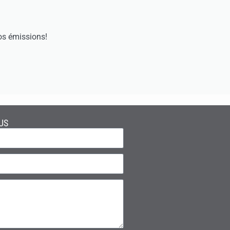
os émissions!
US