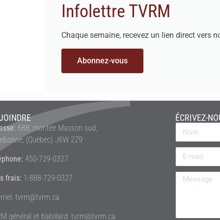
Infolettre TVRM
Chaque semaine, recevez un lien direct vers n
Abonnez-vous
JOINDRE
ÉCRIVEZ-NO
esse:
688, montée Masson sud,
rebonne, (Québec) J6W 2Z9
éphone:
450-729-0327
s frais:
1-888-729-0327
rriel: tvrm@tvrm.ca
M général et babillard: tvrm@tvrm.ca