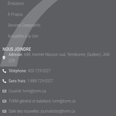
Émissions
À Propos
Services Corporatifs
Actualités à la Une
NOUS JOINDRE
Adresse:
688, montée Masson sud, Terrebonne, (Québec) J6W
2Z9
Téléphone:
450-729-0327
Sans frais:
1-888-729-0327
Courriel: tvrm@tvrm.ca
TVRM général et babillard: tvrm@tvrm.ca
Salle des nouvelles: journalistes@tvrm.ca