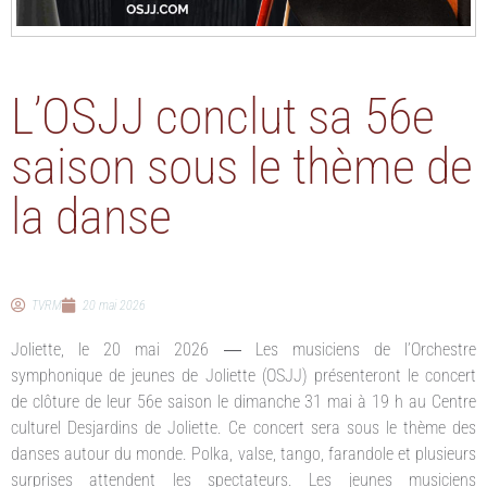
L’OSJJ conclut sa 56e
saison sous le thème de
la danse
TVRM
20 mai 2026
Joliette, le 20 mai 2026 ― Les musiciens de l’Orchestre
symphonique de jeunes de Joliette (OSJJ) présenteront le concert
de clôture de leur 56e saison le dimanche 31 mai à 19 h au Centre
culturel Desjardins de Joliette. Ce concert sera sous le thème des
danses autour du monde. Polka, valse, tango, farandole et plusieurs
surprises attendent les spectateurs. Les jeunes musiciens