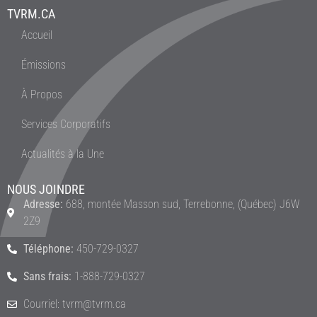
TVRM.CA
Accueil
Émissions
À Propos
Services Corporatifs
Actualités à la Une
NOUS JOINDRE
Adresse:
688, montée Masson sud, Terrebonne, (Québec) J6W
2Z9
Téléphone:
450-729-0327
Sans frais:
1-888-729-0327
Courriel: tvrm@tvrm.ca