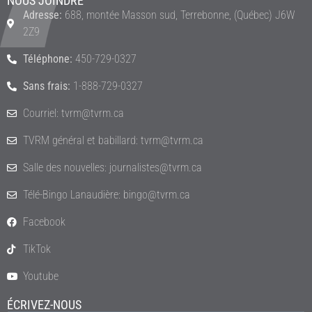
NOUS JOINDRE
Adresse:
688, montée Masson sud, Terrebonne, (Québec) J6W
2Z9
Téléphone:
450-729-0327
Sans frais:
1-888-729-0327
Courriel: tvrm@tvrm.ca
TVRM général et babillard: tvrm@tvrm.ca
Salle des nouvelles: journalistes@tvrm.ca
Télé-Bingo Lanaudière: bingo@tvrm.ca
Facebook
TikTok
Youtube
ÉCRIVEZ-NOUS