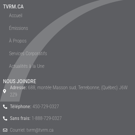
TVRM.CA
Accueil
Émissions
À Propos
Services Corporatifs
Actualités à la Une
NOUS JOINDRE
Adresse:
688, montée Masson sud, Terrebonne, (Québec) J6W
2Z9
Téléphone:
450-729-0327
Sans frais:
1-888-729-0327
Courriel: tvrm@tvrm.ca