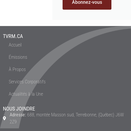
Abonnez-vous
TVRM.CA
Accueil
Émissions
À Propos
Services Corporatifs
Actualités à la Une
NOUS JOINDRE
Adresse:
688, montée Masson sud, Terrebonne, (Québec) J6W
2Z9