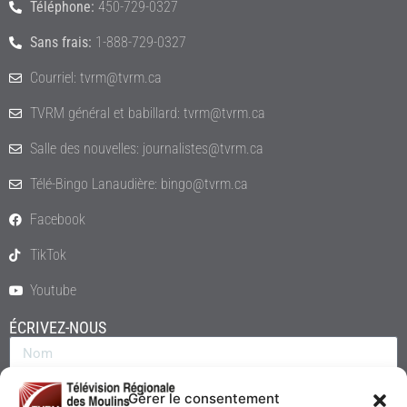
Téléphone:
450-729-0327
Sans frais:
1-888-729-0327
Courriel: tvrm@tvrm.ca
TVRM général et babillard: tvrm@tvrm.ca
Salle des nouvelles: journalistes@tvrm.ca
Télé-Bingo Lanaudière: bingo@tvrm.ca
Facebook
TikTok
Youtube
ÉCRIVEZ-NOUS
Gérer le consentement