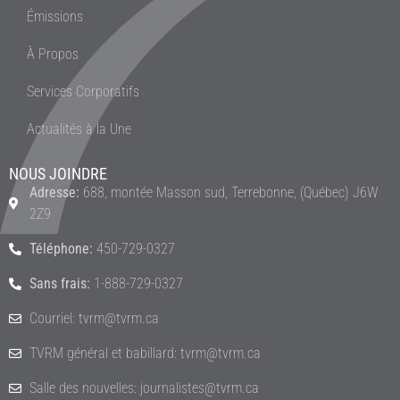
Émissions
À Propos
Services Corporatifs
Actualités à la Une
NOUS JOINDRE
Adresse:
688, montée Masson sud, Terrebonne, (Québec) J6W
2Z9
Téléphone:
450-729-0327
Sans frais:
1-888-729-0327
Courriel: tvrm@tvrm.ca
TVRM général et babillard: tvrm@tvrm.ca
Salle des nouvelles: journalistes@tvrm.ca