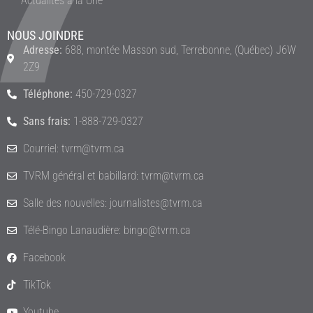
Actualités à la Une
NOUS JOINDRE
Adresse:
688, montée Masson sud, Terrebonne, (Québec) J6W
2Z9
Téléphone:
450-729-0327
Sans frais:
1-888-729-0327
Courriel: tvrm@tvrm.ca
TVRM général et babillard: tvrm@tvrm.ca
Salle des nouvelles: journalistes@tvrm.ca
Télé-Bingo Lanaudière: bingo@tvrm.ca
Facebook
TikTok
Youtube