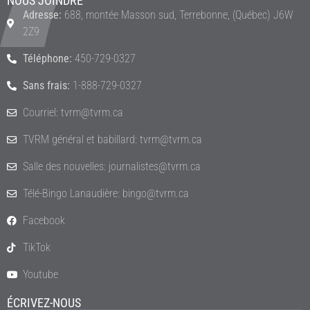
NOUS JOINDRE
Adresse:
688, montée Masson sud, Terrebonne, (Québec) J6W
2Z9
Téléphone:
450-729-0327
Sans frais:
1-888-729-0327
Courriel: tvrm@tvrm.ca
TVRM général et babillard: tvrm@tvrm.ca
Salle des nouvelles: journalistes@tvrm.ca
Télé-Bingo Lanaudière: bingo@tvrm.ca
Facebook
TikTok
Youtube
ÉCRIVEZ-NOUS