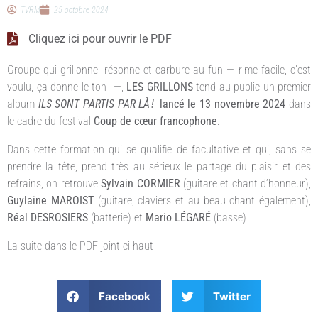
TVRM
25 octobre 2024
Cliquez ici pour ouvrir le PDF
Groupe qui grillonne, résonne et carbure au fun — rime facile, c’est
voulu, ça donne le ton ! —,
LES GRILLONS
tend au public un premier
album
ILS SONT PARTIS PAR LÀ !
,
lancé le 13 novembre 2024
dans
le cadre du festival
Coup de cœur francophone
.
Dans cette formation qui se qualifie de facultative et qui, sans se
prendre la tête, prend très au sérieux le partage du plaisir et des
refrains, on retrouve
Sylvain CORMIER
(guitare et chant d’honneur),
Guylaine MAROIST
(guitare, claviers et au beau chant également),
Réal DESROSIERS
(batterie) et
Mario LÉGARÉ
(basse).
La suite dans le PDF joint ci-haut
Facebook
Twitter