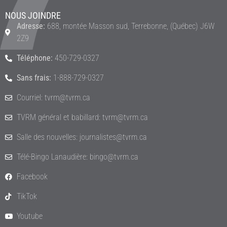
NOUS JOINDRE
Adresse:
688, montée Masson sud, Terrebonne, (Québec) J6W
2Z9
Téléphone:
450-729-0327
Sans frais:
1-888-729-0327
Courriel: tvrm@tvrm.ca
TVRM général et babillard: tvrm@tvrm.ca
Salle des nouvelles: journalistes@tvrm.ca
Télé-Bingo Lanaudière: bingo@tvrm.ca
Facebook
TikTok
Youtube