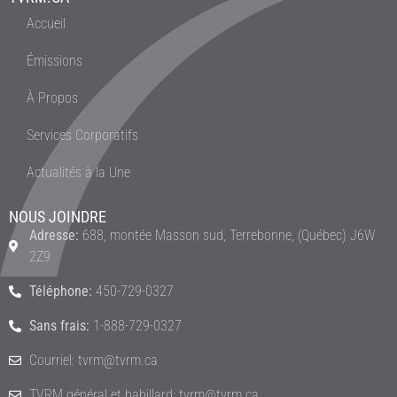
Accueil
Émissions
À Propos
Services Corporatifs
Actualités à la Une
NOUS JOINDRE
Adresse:
688, montée Masson sud, Terrebonne, (Québec) J6W
2Z9
Téléphone:
450-729-0327
Sans frais:
1-888-729-0327
Courriel: tvrm@tvrm.ca
TVRM général et babillard: tvrm@tvrm.ca