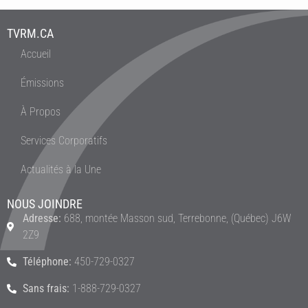
TVRM.CA
Accueil
Émissions
À Propos
Services Corporatifs
Actualités à la Une
NOUS JOINDRE
Adresse:
688, montée Masson sud, Terrebonne, (Québec) J6W
2Z9
Téléphone:
450-729-0327
Sans frais:
1-888-729-0327