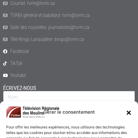
Courriel: tvrm@tvrm.ca
TVRM général et babillard: tvrm@tvrm.ca
Salle des nouvelles: journalistes@tvrm.ca
Télé-Bingo Lanaudière: bingo@tvrm.ca
Facebook
TikTok
Youtube
ÉCRIVEZ-NOUS
Gérer le consentement
Pour offrir les meilleures expériences, nous utilisons des technologies
telles que les cookies pour stocker et/ou accéder aux informations des