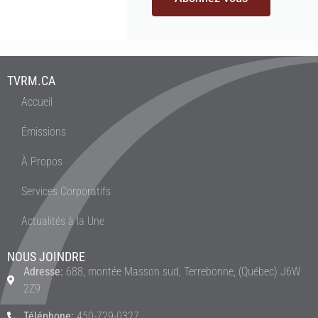
TVRM.CA
Accueil
Émissions
À Propos
Services Corporatifs
Actualités à la Une
NOUS JOINDRE
Adresse:
688, montée Masson sud, Terrebonne, (Québec) J6W
2Z9
Téléphone:
450-729-0327