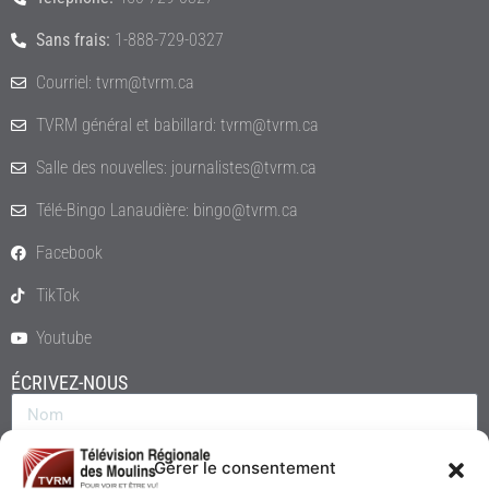
Sans frais:
1-888-729-0327
Courriel: tvrm@tvrm.ca
TVRM général et babillard: tvrm@tvrm.ca
Salle des nouvelles: journalistes@tvrm.ca
Télé-Bingo Lanaudière: bingo@tvrm.ca
Facebook
TikTok
Youtube
ÉCRIVEZ-NOUS
Gérer le consentement