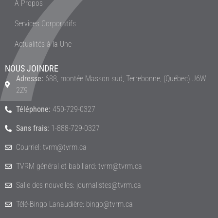
À Propos
Services Corporatifs
Actualités à la Une
NOUS JOINDRE
Adresse:
688, montée Masson sud, Terrebonne, (Québec) J6W
2Z9
Téléphone:
450-729-0327
Sans frais:
1-888-729-0327
Courriel: tvrm@tvrm.ca
TVRM général et babillard: tvrm@tvrm.ca
Salle des nouvelles: journalistes@tvrm.ca
Télé-Bingo Lanaudière: bingo@tvrm.ca